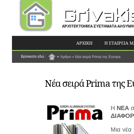
Πα
πρ
κυ
πε
ΑΡΧΙΚΗ
Η ΕΤΑΙΡΕΙΑ 
Είστε εδώ
Άρθρο
»
Νέα σειρά Prima της Europa
Νέα σειρά Prima της 
H
ΝΕΑ
σ
ΔΙΑΦΟΡ
Mια νέα