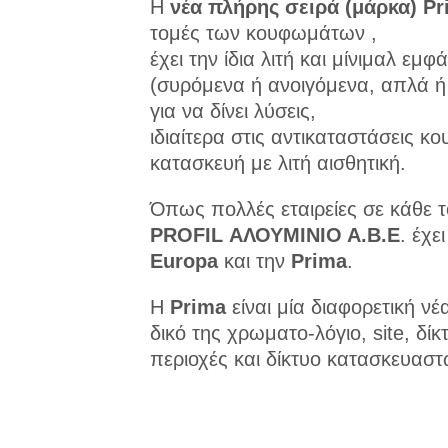
Η
νέα πλήρης σειρά (μάρκα) P
τομές των κουφωμάτων ,
έχει την ίδια λιτή και μίνιμαλ ε
(συρόμενα ή ανοιγόμενα, απλά ή
για να δίνει λύσεις,
ιδιαίτερα στις αντικαταστάσεις 
κατασκευή με λιτή αισθητική.
Όπως πολλές εταιρείες σε κάθε το
PROFIL ΑΛΟΥΜΙΝΙΟ Α.Β.Ε
. έχε
Europa
και την
Prima
.
Η
Prima
είναι μία διαφορετική ν
δικό της χρωματο-λόγιο, site, δί
περιοχές και δίκτυο κατασκευασ